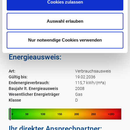
Cookies zulassen
bezogen werden. Rund 140 Quadratmeter Wohnfläche,
s
Terrasse und Garten stehen zur Verfügung.
w
Im Außenbereich gibt es 3 KFZ-Stellplätze und ein
a
Auswahl erlauben
Gartenhaus für Geräte und Ähnliches.
h
Für die Gartenbewässerung steht den Bewohnern ein
l
Brunnen zur Verfügung.
Nur notwendige Cookies verwenden
Das Ensemble ist gepflegt und in einem guten Zustand.
Energieausweis:
Art:
Verbrauchsausweis
Gültig bis:
19.02.2036
Endenergieverbrauch:
115,7 kWh/(m²a)
Baujahr lt. Energieausweis
2008
Wesentlicher Energieträger
Gas
Klasse
D
Ihr direkter Ansprechpartner: