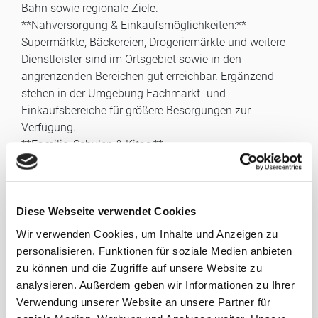
Bahn sowie regionale Ziele.
**Nahversorgung & Einkaufsmöglichkeiten:**
Supermärkte, Bäckereien, Drogeriemärkte und weitere
Dienstleister sind im Ortsgebiet sowie in den
angrenzenden Bereichen gut erreichbar. Ergänzend
stehen in der Umgebung Fachmarkt- und
Einkaufsbereiche für größere Besorgungen zur
Verfügung.
**Familie, Schulen & Kitas:**
Kitas sowie Grund- und weiterführende Schulen
befinden sich in Schönefeld und den umliegenden
Ortsteilen. Die Einrichtungen sind – je nach Standort –
Diese Webseite verwendet Cookies
gut mit dem Fahrrad, Bus oder Pkw erreichbar und
erleichtern kurze Wege im Alltag.
Wir verwenden Cookies, um Inhalte und Anzeigen zu
.
personalisieren, Funktionen für soziale Medien anbieten
Beschreibung:
zu können und die Zugriffe auf unsere Website zu
analysieren. Außerdem geben wir Informationen zu Ihrer
Kein klassisches Mehrfamilienhaus und darum
Verwendung unserer Website an unsere Partner für