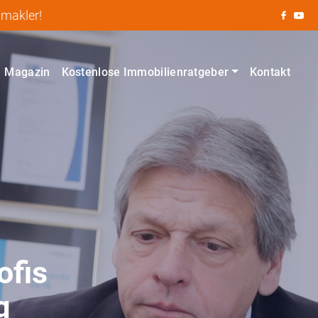
nmakler!
Magazin
Kostenlose Immobilienratgeber
Kontakt
ofis
g