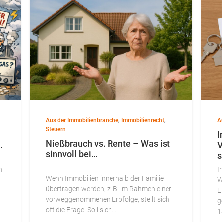
Aus der Immobilienbranche
,
Immobilienrecht
,
A
Steuern
I
Nießbrauch vs. Rente – Was ist
…
V
sinnvoll bei…
s
n
I
Wenn Immobilien innerhalb der Familie
W
übertragen werden, z. B. im Rahmen einer
E
vorweggenommenen Erbfolge, stellt sich
g
oft die Frage: Soll sich…
1