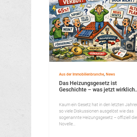
Aus der Immobilienbranche
,
News
Das Heizungsgesetz ist
Geschichte – was jetzt wirklich
Kaum ein Gesetz hat in den letzten Jahre
so viele Diskussionen ausgelöst wie das
sogenannte Heizungsgesetz – offiziell die
Novelle…