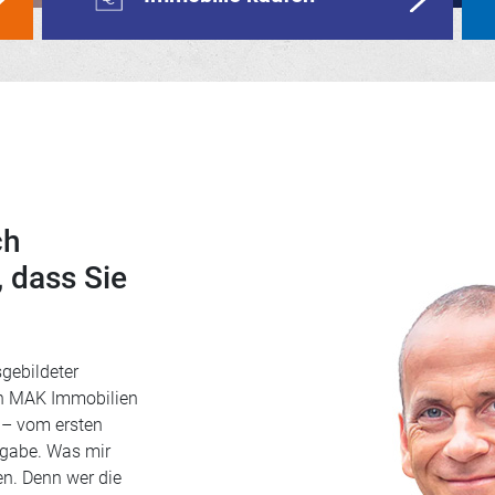
ch
 dass Sie
gebildeter
on MAK Immobilien
e – vom ersten
rgabe. Was mir
en. Denn wer die