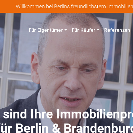
Willkommen bei Berlins freundlichstem Immobilie
Für Eigentümer
Für Käufer
Referenzen
 sind Ihre Immobilienpr
für Berlin & Brandenbur