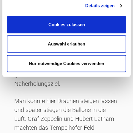
Details zeigen
s
a
Das Tempelhofer Feld von einst
u
Cookies zulassen
s
und heute
w
a
Auswahl erlauben
Das Tempelhofer Feld wurde erstmals
h
l
1351 urkundlich erwähnt. Dieses Gebiet
Nur notwendige Cookies verwenden
wurde landwirtschaftlich und militärisch
genutzt und diente den Berlinern als
Naherholungsziel.
Man konnte hier Drachen steigen lassen
und später stiegen die Ballons in die
Luft. Graf Zeppelin und Hubert Latham
machten das Tempelhofer Feld