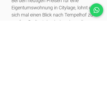
Bei den heutigen Preisen für eine
Eigentumswohnung in Citylage, lohnt es
sich mal einen Blick nach Tempelhof zu
werfen. Bedingt durch den ehemaligen
Flugbetrieb sind die Kaufpreise und
Mieten hier noch moderat.
Mietwohnung: Durchschnitt ca. 9,00
€/m²
Eigentumswohnung: Durchschnitt ca.
2.900 €/m²
Immobilienverkauf und Vermietung über
MAK Immobilien- und
Maklermanagement e.K.,
hier ist mehr
für Sie drin.