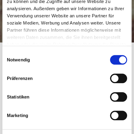
zu können und die Zugriffe auf unsere Website zu
analysieren. Außerdem geben wir Informationen zu Ihrer
Verwendung unserer Website an unsere Partner für
soziale Medien, Werbung und Analysen weiter. Unsere
Partner führen diese Informationen möglicherweise mit
weiteren Daten zusammen, die Sie ihnen bereitgestellt
haben oder die sie im Rahmen Ihrer Nutzung der Dienste
gesammelt haben.
E
Notwendig
i
n
Categories
Bezirke
w
Präferenzen
i
Berlin-Tempelhof
l
l
Statistiken
i
2. März 2021
von Andreas Arlt
g
Marketing
u
n
g