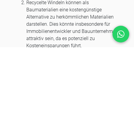
Recycelte Windeln können als
Baumaterialien eine kostengünstige
Alternative zu herkömmlichen Materialien
darstellen. Dies könnte insbesondere für
Immobilienentwickler und Bauunternehmen
attraktiv sein, da es potenziell zu
Kosteneinsparungen führt.
Die Verwendung von recycelten Windeln
trägt zur Reduzierung der CO2-Emissionen
bei. Indem wir auf nachhaltige
Baumaterialien umsteigen, können wir
unseren ökologischen Fußabdruck
verringern und den Klimawandel
bekämpfen.
Fazit: Man glaubt es kaum und wir
finden diese Idee SUPER