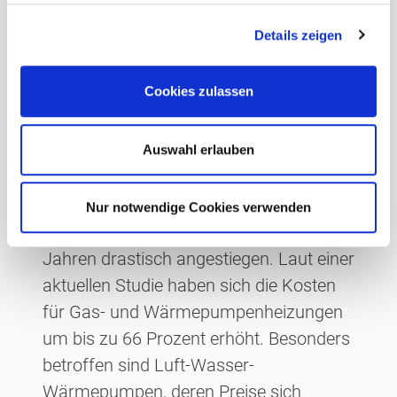
r und
g
Details zeigen
s
Kaufinteressenten
a
u
Cookies zulassen
14. Juli 2023
von Andreas Arlt
s
w
a
Auswahl erlauben
h
Preisanstieg bei Heizungen und die
l
Auswirkungen: Die Preise für Heizungen
Nur notwendige Cookies verwenden
in Deutschland sind in den letzten zwei
Jahren drastisch angestiegen. Laut einer
aktuellen Studie haben sich die Kosten
für Gas- und Wärmepumpenheizungen
um bis zu 66 Prozent erhöht. Besonders
betroffen sind Luft-Wasser-
Wärmepumpen, deren Preise sich