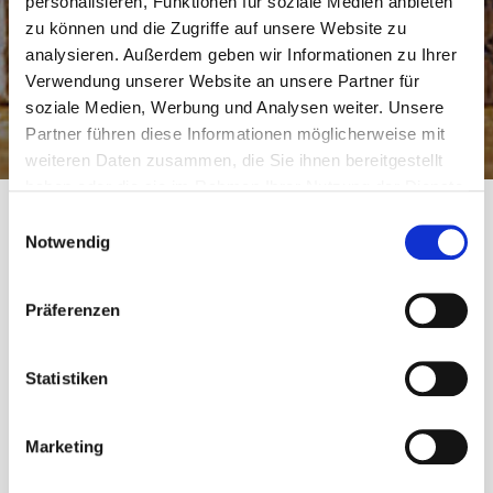
personalisieren, Funktionen für soziale Medien anbieten
zu können und die Zugriffe auf unsere Website zu
analysieren. Außerdem geben wir Informationen zu Ihrer
Verwendung unserer Website an unsere Partner für
soziale Medien, Werbung und Analysen weiter. Unsere
Partner führen diese Informationen möglicherweise mit
weiteren Daten zusammen, die Sie ihnen bereitgestellt
haben oder die sie im Rahmen Ihrer Nutzung der Dienste
gesammelt haben.
E
Notwendig
i
n
Categories
Aus der Immobilienbranche
w
Präferenzen
i
Preisanstieg bei
l
l
Statistiken
Heizungen –
i
Auswirkungen auf
g
Marketing
u
Immobilieneigentüme
n