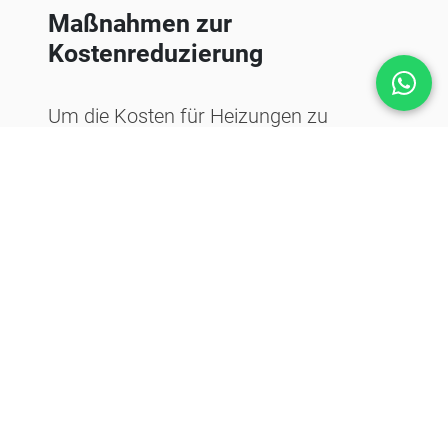
Maßnahmen zur
Kostenreduzierung
Um die Kosten für Heizungen zu
reduzieren, können
Immobilieneigentümer und
Kaufinteressenten alternative
Heizungstechnologien wie Solarthermie
in Betracht ziehen.
Darüber hinaus ist es ratsam,
energieeffiziente Maßnahmen zu
ergreifen, um den Energieverbrauch
insgesamt zu senken. Eine gute
Dämmung, der Austausch alter Fenster