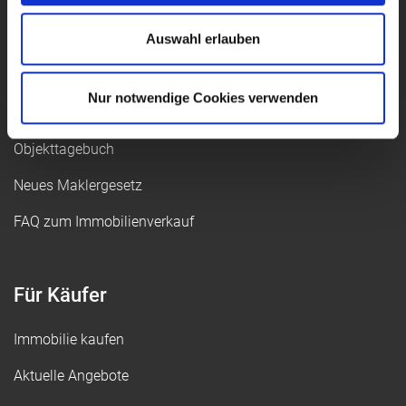
w
a
Auswahl erlauben
h
Für Eigentümer
l
Nur notwendige Cookies verwenden
Immobilie verkaufen
Objekttagebuch
Neues Maklergesetz
FAQ zum Immobilienverkauf
Für Käufer
Immobilie kaufen
Aktuelle Angebote