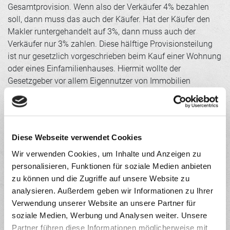
Gesamtprovision. Wenn also der Verkäufer 4% bezahlen
soll, dann muss das auch der Käufer. Hat der Käufer den
Makler runtergehandelt auf 3%, dann muss auch der
Verkäufer nur 3% zahlen. Diese hälftige Provisionsteilung
ist nur gesetzlich vorgeschrieben beim Kauf einer Wohnung
oder eines Einfamilienhauses. Hiermit wollte der
Gesetzgeber vor allem Eigennutzer von Immobilien
entlasten. Diese Teilung der Courtage ist also nicht
zwingend beim Kauf eines Grundstücks, eines
Mehfamilienhauses, eines Wohnungspaketes oder bei
Gewerbeimmobilien. Hier ist die Courtage frei verhandelbar
Diese Webseite verwendet Cookies
in der Höhe, als auch wer dieses bezahlen soll.
Wir verwenden Cookies, um Inhalte und Anzeigen zu
Bei der Wohnungsvermietung zahlt prinzipiell der
personalisieren, Funktionen für soziale Medien anbieten
Beauftrager des Maklers die Provision in voller Höhe. Meist
zu können und die Zugriffe auf unsere Website zu
beauftragt der Vermieter einen Makler mit der Suche nach
analysieren. Außerdem geben wir Informationen zu Ihrer
einem passenden Mieter. Aus diesem Grund zahlt auch der
Verwendung unserer Website an unsere Partner für
Vermieter allein die Courtage.
https://www.gesetze-im-
soziale Medien, Werbung und Analysen weiter. Unsere
internet.de/wovermrg/__1.html
Partner führen diese Informationen möglicherweise mit
zurück zur Übersicht