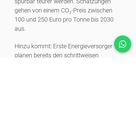
spürbar teurer werden. Schätzungen
gehen von einem CO₂-Preis zwischen
100 und 250 Euro pro Tonne bis 2030
aus.
Hinzu kommt: Erste Energieversorger
planen bereits den schrittweisen
Rückbau ihrer Gasnetze. Eine Garantie,
dass eine neue Gasheizung bis zum
Ende ihrer Lebensdauer zuverlässig mit
Erdgas versorgt wird, gibt es nicht.
Förderungen: Was bleibt, was
ändert sich?