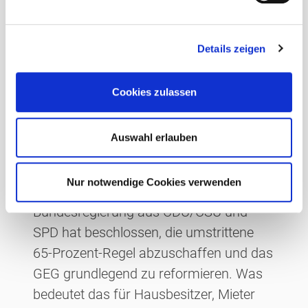
n
28. Februar 2026
von Andreas Arlt
g
Details zeigen
s
a
u
Kaum ein Gesetz hat in den letzten
Cookies zulassen
s
Jahren so viele Diskussionen ausgelöst
w
wie das sogenannte Heizungsgesetz –
a
Auswahl erlauben
offiziell die Novelle des
h
l
Gebäudeenergiegesetzes (GEG) von
Nur notwendige Cookies verwenden
2024. Nun ist es offiziell: Die neue
Bundesregierung aus CDU/CSU und
SPD hat beschlossen, die umstrittene
65-Prozent-Regel abzuschaffen und das
GEG grundlegend zu reformieren. Was
bedeutet das für Hausbesitzer, Mieter