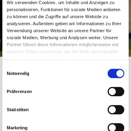
Wir verwenden Cookies, um Inhalte und Anzeigen zu
personalisieren, Funktionen für soziale Medien anbieten
zu können und die Zugriffe auf unsere Website zu
analysieren. Außerdem geben wir Informationen zu Ihrer
Verwendung unserer Website an unsere Partner für
soziale Medien, Werbung und Analysen weiter. Unsere
Partner führen diese Informationen möglicherweise mit
weiteren Daten zusammen, die Sie ihnen bereitgestellt
haben oder die sie im Rahmen Ihrer Nutzung der Dienste
gesammelt haben.
E
Notwendig
i
n
Categories
Aus der Immobilienbranche
News
w
Präferenzen
i
Das Heizungsgesetz
l
l
Statistiken
ist Geschichte – was
i
jetzt wirklich gilt
g
Marketing
u