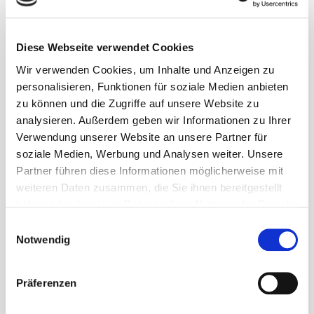
Die Wohnräume und Flure sind mit Parkett, bzw. Dielen
belegt. Das Bad ist gefliest, in der Küche ist Linoleum
Diese Webseite verwendet Cookies
verlegt und eine Einbauküche installiert.
Heizung und Warmwasserbereitung erfolgen über
Wir verwenden Cookies, um Inhalte und Anzeigen zu
Fernwärme.
personalisieren, Funktionen für soziale Medien anbieten
Zur Wohnung gehört ein Kellerabstellraum.
zu können und die Zugriffe auf unsere Website zu
analysieren. Außerdem geben wir Informationen zu Ihrer
Energieausweis:
Verwendung unserer Website an unsere Partner für
soziale Medien, Werbung und Analysen weiter. Unsere
Art:
Verbrauchsausweis
Partner führen diese Informationen möglicherweise mit
Gültig bis:
19.03.2028
weiteren Daten zusammen, die Sie ihnen bereitgestellt
Endenergieverbrauch:
87,8 kWh/(m²a)
haben oder die sie im Rahmen Ihrer Nutzung der Dienste
Baujahr lt. Energieausweis
1905
Wesentlicher Energieträger
KWK fossil
gesammelt haben.
E
Klasse
C
Notwendig
i
n
w
Präferenzen
i
Ihr direkter Ansprechpartner:
l