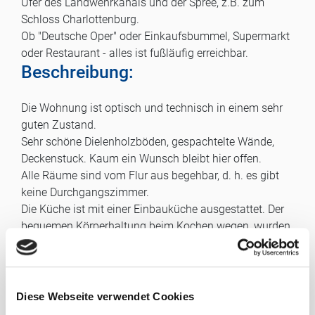
Ufer des Landwehrkanals und der Spree, z.B. zum
Schloss Charlottenburg.
Ob "Deutsche Oper" oder Einkaufsbummel, Supermarkt
oder Restaurant - alles ist fußläufig erreichbar.
Beschreibung:
Die Wohnung ist optisch und technisch in einem sehr
guten Zustand.
Sehr schöne Dielenholzböden, gespachtelte Wände,
Deckenstuck. Kaum ein Wunsch bleibt hier offen.
Alle Räume sind vom Flur aus begehbar, d. h. es gibt
keine Durchgangszimmer.
Die Küche ist mit einer Einbauküche ausgestattet. Der
bequemen Körperhaltung beim Kochen wegen, wurden
die Arbeitsplatten etwas erhöht. Gekocht kann hier
noch mit Gas werden! Das wird jeden Gourmet
erfreuen. Hinten links, neben dem Fenster gibt es noch
eine "Speisekammer", die als kleiner Abstellraum
Diese Webseite verwendet Cookies
genutzt wird. Außerdem ist die Küche geräumig genug