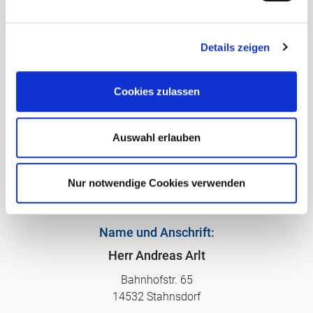
n
g
Art:
Verbrauchsausweis
Gültig bis:
09.07.2027
Details zeigen
s
Endenergieverbrauch:
114,9 kWh/(m²a)
a
Baujahr lt. Energieausweis
1902
u
Wesentlicher Energieträger
Fernwärme
Cookies zulassen
s
Klasse
D
w
a
Auswahl erlauben
h
l
Ihr direkter Ansprechpartner:
Nur notwendige Cookies verwenden
Name und Anschrift:
Herr Andreas Arlt
Bahnhofstr. 65
14532 Stahnsdorf