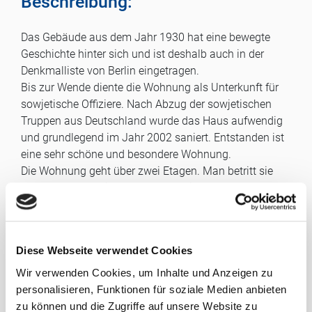
Beschreibung:
Das Gebäude aus dem Jahr 1930 hat eine bewegte
Geschichte hinter sich und ist deshalb auch in der
Denkmalliste von Berlin eingetragen.
Bis zur Wende diente die Wohnung als Unterkunft für
sowjetische Offiziere. Nach Abzug der sowjetischen
Truppen aus Deutschland wurde das Haus aufwendig
und grundlegend im Jahr 2002 saniert. Entstanden ist
eine sehr schöne und besondere Wohnung.
Die Wohnung geht über zwei Etagen. Man betritt sie
über das allgemeine Treppenhaus im Hochparterre.
Hier befinden sich Bad und zwei Zimmer, sowie
Abstellflächen. Von den zwei Zimmern kann man den
sehr großen Balkon betreten, der zur Südseite die
Diese Webseite verwendet Cookies
gesamte Breite der Wohnung einnimmt.
Das Bad (mit Fenster) ist gefließt, alle anderen Räume
Wir verwenden Cookies, um Inhalte und Anzeigen zu
sind mit Parkett ausgelegt. Die Wände sind weiß
personalisieren, Funktionen für soziale Medien anbieten
getrichen.
zu können und die Zugriffe auf unsere Website zu