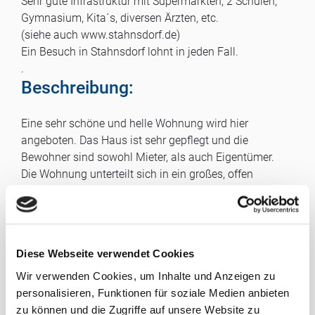
Sehr gute Infrastruktur mit Supermärkten, 2 Schulen,
Gymnasium, Kita´s, diversen Ärzten, etc.
(siehe auch www.stahnsdorf.de)
Ein Besuch in Stahnsdorf lohnt in jeden Fall.
.
Beschreibung:
Eine sehr schöne und helle Wohnung wird hier
angeboten. Das Haus ist sehr gepflegt und die
Bewohner sind sowohl Mieter, als auch Eigentümer.
Die Wohnung unterteilt sich in ein großes, offen
gestaltetes Wohn-/Esszimmer mit Westloggia, ein
geräumiges Schlafzimmer mit einem großen Abstell-
oder Kleiderraum, ein Kinderzimmer, Bad mit Fenster
und ein separates WC.
Diese Webseite verwendet Cookies
Die Böden sind mit Laminat belegt, Küche (offen), Bad
und WC mit Fliesen.
Wir verwenden Cookies, um Inhalte und Anzeigen zu
Die Wohnfläche beträgt ca. 83 m², jedoch ist die
personalisieren, Funktionen für soziale Medien anbieten
eigentliche Nutzfläche durch die Dachschrägen bei fast
zu können und die Zugriffe auf unsere Website zu