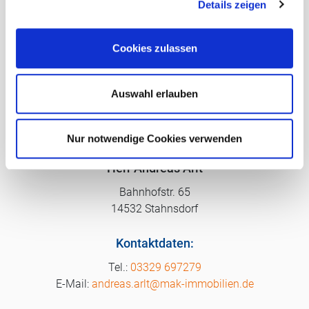
Wesentlicher Energieträger
Gas
Details zeigen
s
Klasse
D
a
u
Cookies zulassen
s
w
Ihr direkter Ansprechpartner:
a
Auswahl erlauben
h
l
Nur notwendige Cookies verwenden
Name und Anschrift:
Herr Andreas Arlt
Bahnhofstr. 65
14532 Stahnsdorf
Kontaktdaten:
03329 697279
andreas.arlt@mak-immobilien.de