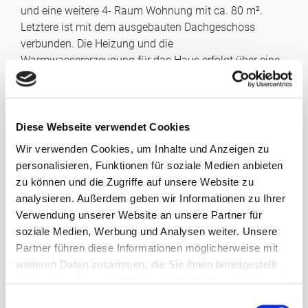
und eine weitere 4- Raum Wohnung mit ca. 80 m².
Letztere ist mit dem ausgebauten Dachgeschoss
verbunden. Die Heizung und die
Warmwassererzeugung für das Haus erfolgt über eine
Gaszentralheizung.
Die Wohnungen werden mit Warmmietverträgen
vermietet deren Einnahmen liegen aktuell bei 1300,- €
monatlich. Die 1- Raum Wohnung im Erdgeschoss ist
Diese Webseite verwendet Cookies
zurzeit nicht vermietet und muss für eine
Wir verwenden Cookies, um Inhalte und Anzeigen zu
Neuvermietung erst Instandgesetzt werden.
personalisieren, Funktionen für soziale Medien anbieten
Auf dem gepflasterten Innenhof sind 4 PKW-
zu können und die Zugriffe auf unsere Website zu
Stellplätze.
analysieren. Außerdem geben wir Informationen zu Ihrer
Das Nebengebäude ist nicht vermietet und hat starke
Verwendung unserer Website an unsere Partner für
Wasserschäden am Dach.
soziale Medien, Werbung und Analysen weiter. Unsere
Partner führen diese Informationen möglicherweise mit
Energieausweis:
weiteren Daten zusammen, die Sie ihnen bereitgestellt
haben oder die sie im Rahmen Ihrer Nutzung der Dienste
Art:
Verbrauchsausweis
gesammelt haben.
E
Gültig bis:
19.09.2032