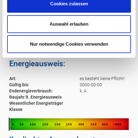
Cookies zulassen
Wann hatten Sie das letzte Mal Zeit und Muße den
s
Libellen bei ihrer Jagt über der glitzernden
w
Wasseroberfläche zuzusehen?
a
Auswahl erlauben
Diese Immobilie ist ein einzigartiges Beispiel für
h
kulturhistorische Architektur, ergänzt durch moderne
l
Annehmlichkeiten - eine Chance, die Sie sich nicht
Nur notwendige Cookies verwenden
entgehen lassen sollten.
Energieausweis:
Art:
es besteht keine Pflicht!
Gültig bis:
0000-00-00
Endenergieverbrauch:
k. A.
Baujahr lt. Energieausweis
Wesentlicher Energieträger
Klasse