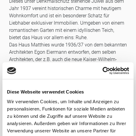
Dieses unter Denkmalschutz stehende Juwel aus dem
Jahr 1937 vereint historischen Charme mit heutigem
Wohnkomfort und ist ein besonderer Schatz für
Liebhaber exklusiver Immobilien. Umgeben von einem
romantischen Garten mit einem idyllischen Teich,
bietet das Haus vor allem eins: Ruhe.
Das Haus Matthies wurde 1936/37 von dem bekannten
Architekten Egon Eiermann entworfen, dem selben
Architekten, der z.B. auch die neue Kaiser-Wilhelm-
Gedächtniskirche und die Eingangshalle des „Langen
Eugen“ (Hochhaus in Bonn) entwarf. Aber auch als
Möbeldesigner machte sich Egon Eiermann einen
Namen.
Diese Webseite verwendet Cookies
Im Erdgeschoss erwartet Sie eine kleine Küche, die
Wir verwenden Cookies, um Inhalte und Anzeigen zu
dank der original erhaltenen Einbauschränke aus 1937
personalisieren, Funktionen für soziale Medien anbieten
einen nostalgischen Charme versprüht. Angrenzend an
zu können und die Zugriffe auf unsere Website zu
die Küche befinden sich der Heizungsraum sowie ein
analysieren. Außerdem geben wir Informationen zu Ihrer
praktischer Abstellraum. Das großzügige Wohnzimmer
Verwendung unserer Website an unsere Partner für
lädt mit seinen Holzböden und der offenen Treppe ins