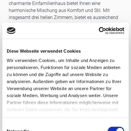
charmante Einfamilienhaus bietet Ihnen eine
harmonische Mischung aus Komfort und Stil. Mit
insgesamt drei hellen Zimmern, bietet es ausreichend
Platz für die ganze Familie. Die Küche ist mit einem
einladenden Essplatz ausgestattet und lädt zu
gemütlichen Mahlzeiten ein.
Das geräumige Wohnzimmer besticht durch einen
Diese Webseite verwendet Cookies
großen, beheizten Wintergarten, der zu jeder Jahreszeit
für Behaglichkeit sorgt und Ihnen den perfekten Blick in
Wir verwenden Cookies, um Inhalte und Anzeigen zu
den Garten bietet. Im Erdgeschoss finden Sie zudem
personalisieren, Funktionen für soziale Medien anbieten
ein modernes Duschbad, das praktischen
zu können und die Zugriffe auf unsere Website zu
Wohnkomfort gewährleistet.
analysieren. Außerdem geben wir Informationen zu Ihrer
Das Untergeschoss des Hauses überzeugt mit
Verwendung unserer Website an unsere Partner für
zusätzlichem Stauraum in einem großzügigen
soziale Medien, Werbung und Analysen weiter. Unsere
Abstellraum. Hier finden Sie ebenso ein großes
Partner führen diese Informationen möglicherweise mit
Badezimmer mit einer einladenden Eckwanne, die für
weiteren Daten zusammen, die Sie ihnen bereitgestellt
Entspannung nach langen Tagen sorgt. Auch die
haben oder die sie im Rahmen Ihrer Nutzung der Dienste
Anschlußmöglickeiten für Waschmaschine und
gesammelt haben.
E
Trockner sind hier untergebracht.