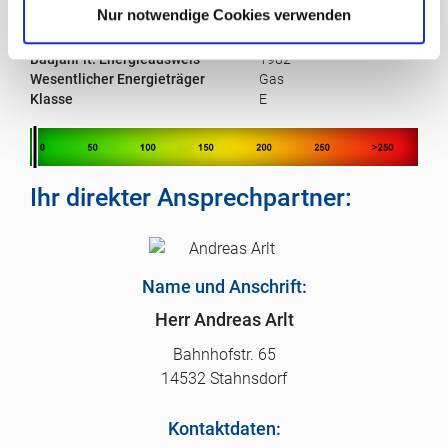
Nur notwendige Cookies verwenden
Gültig bis:
09.03.2033
Endenergieverbrauch:
146,5 kWh/(m²a)
Baujahr lt. Energieausweis
1982
Wesentlicher Energieträger
Gas
Klasse
E
Ihr direkter Ansprechpartner:
Name und Anschrift:
Herr Andreas Arlt
Bahnhofstr. 65
14532 Stahnsdorf
Kontaktdaten: