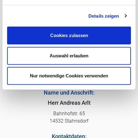
n
Art:
Verbrauchsausweis
g
Gültig bis:
09.03.2033
Details zeigen
s
Endenergieverbrauch:
146,5 kWh/(m²a)
Baujahr lt. Energieausweis
1982
a
Wesentlicher Energieträger
Gas
u
Klasse
E
Cookies zulassen
s
w
a
Auswahl erlauben
h
Ihr direkter Ansprechpartner:
l
Nur notwendige Cookies verwenden
Name und Anschrift:
Herr Andreas Arlt
Bahnhofstr. 65
14532 Stahnsdorf
Kontaktdaten: