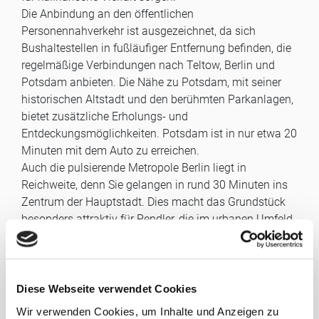
Die Anbindung an den öffentlichen
Personennahverkehr ist ausgezeichnet, da sich
Bushaltestellen in fußläufiger Entfernung befinden, die
regelmäßige Verbindungen nach Teltow, Berlin und
Potsdam anbieten. Die Nähe zu Potsdam, mit seiner
historischen Altstadt und den berühmten Parkanlagen,
bietet zusätzliche Erholungs- und
Entdeckungsmöglichkeiten. Potsdam ist in nur etwa 20
Minuten mit dem Auto zu erreichen.
Auch die pulsierende Metropole Berlin liegt in
Reichweite, denn Sie gelangen in rund 30 Minuten ins
Zentrum der Hauptstadt. Dies macht das Grundstück
besonders attraktiv für Pendler, die im urbanen Umfeld
arbeiten, aber dennoch die Vorzüge eines ländlichen
Wohnens genießen möchten. Die Kombination aus
naturnahem Wohnen und der Nähe zu den urbanen
Zentren macht diese Lage zu einem äußerst begehrten
Diese Webseite verwendet Cookies
Wohnort.
Wir verwenden Cookies, um Inhalte und Anzeigen zu