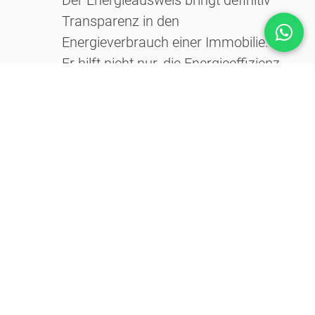
Der Energieausweis bringt definitiv
Transparenz in den
Energieverbrauch einer Immobilie.
Er hilft nicht nur, die Energieeffizienz
zu verstehen, sondern auch die
potenziellen Kosten für Heizung und
Warmwasser einzuschätzen.
Allerdings sollte man sich vor
Billigangeboten im Internet hüten.
Eine sorgfältige und professionelle
Erstellung des Energieausweises ist
wichtig, um genaue und verlässliche
Daten zu erhalten. Letztendlich
kann ein gut erstellter
Energieausweis dazu beitragen,