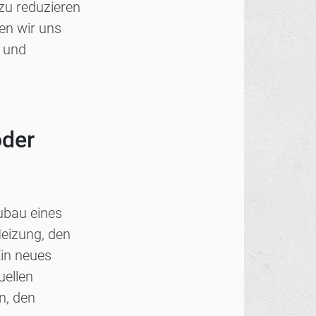
zu reduzieren
en wir uns
n und
oder
eubau eines
eizung, den
in neues
uellen
n, den