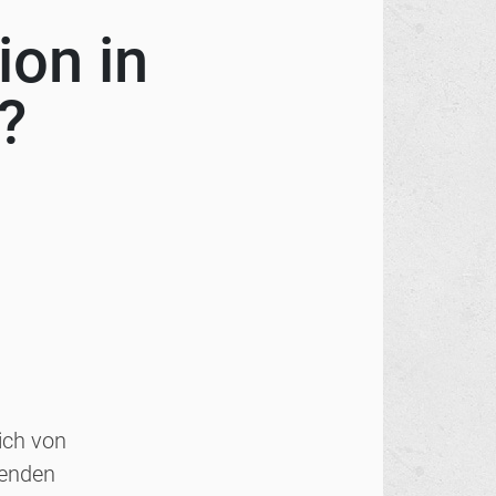
ion in
?
ich von
menden