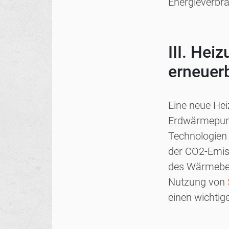
Energieverbra
III. Hei
erneuer
Eine neue Hei
Erdwärmepumpe
Technologien
der CO2-Emis
des Wärmebeda
Nutzung von
einen wichtig