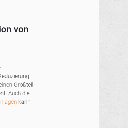
tion von
e
 Reduzierung
inen Großteil
nt. Auch die
kanlagen
kann