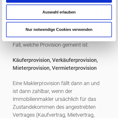
w
gemeißelt“, nicht gesetzlich
a
Auswahl erlauben
festgeschrieben (bis auf wenige Fälle)
h
und damit also verhandelbar.
l
Nur notwendige Cookies verwenden
Unterschieden werden muss auf jeden
Fall, welche Provision gemeint ist.
Käuferprovision, Verkäuferprovision,
Mieterprovision, Vermieterprovision
Eine Maklerprovision fällt dann an und
ist dann zahlbar, wenn der
Immobilienmakler ursächlich für das
Zustandekommen des angestrebten
Vertrages (Kaufvertrag, Mietvertrag,