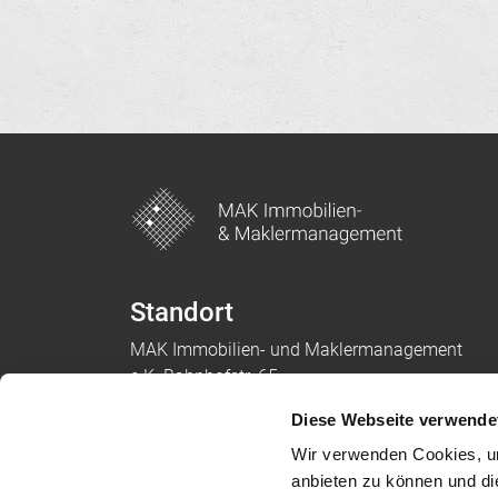
Standort
MAK Immobilien- und Maklermanagement
e.K. Bahnhofstr. 65
14532 Stahnsdorf
Diese Webseite verwende
Whatsapp:
+49 3329 6347135
Wir verwenden Cookies, um
Telefon:
03329 697279
anbieten zu können und di