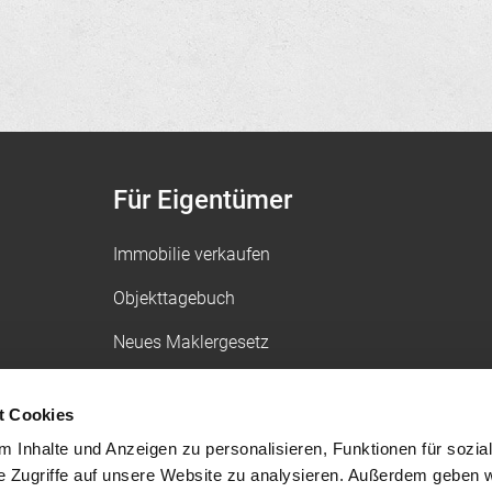
Für Eigentümer
Immobilie verkaufen
Objekttagebuch
Neues Maklergesetz
FAQ zum Immobilienverkauf
t Cookies
 Inhalte und Anzeigen zu personalisieren, Funktionen für sozia
Für Käufer
e Zugriffe auf unsere Website zu analysieren. Außerdem geben w