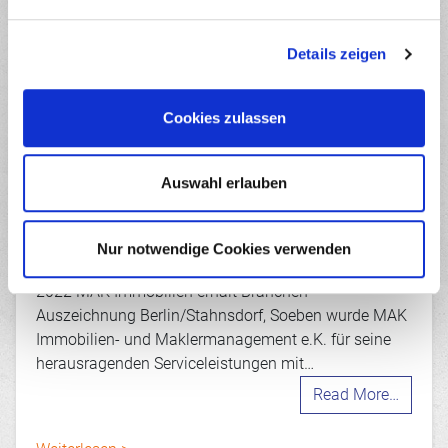
n
g
Details zeigen
s
a
u
Cookies zulassen
s
w
a
Auswahl erlauben
7. Februar 2022
h
Von Kunden und Kollegen
l
empfohlen
Nur notwendige Cookies verwenden
PRESSEMITTEILUNG Berlin/Stahnsdorf, 22. Januar
2022 MAK Immobilien erhält Branchen-
Auszeichnung Berlin/Stahnsdorf, Soeben wurde MAK
Immobilien- und Maklermanagement e.K. für seine
herausragenden Serviceleistungen mit…
Read More…