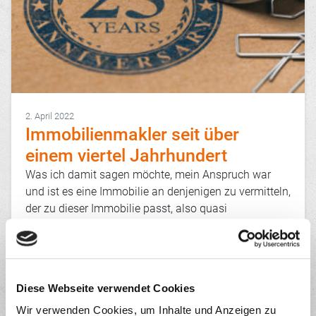
2. April 2022
Immobilienmakler seit über
einem viertel Jahrhundert
Was ich damit sagen möchte, mein Anspruch war
und ist es eine Immobilie an denjenigen zu vermitteln,
der zu dieser Immobilie passt, also quasi
„maßgeschneidert“.
Verkaufen des Gewinnes wegen, bringt nichts. Der
Käufer ist nicht glücklich, der Verkäufer vielleicht
zufrieden, aber auch nicht glücklich und ich als
Diese Webseite verwendet Cookies
Makler habe zwar Geld verdient, aber glücklich bin
ich damit auch nicht. Das ist so, als ob man als
Wir verwenden Cookies, um Inhalte und Anzeigen zu