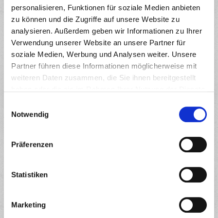
Angestellter einen Job macht um des Geldes Willens,
personalisieren, Funktionen für soziale Medien anbieten
aber nicht, weil er Spaß macht und Erfüllung bringt….
zu können und die Zugriffe auf unsere Website zu
analysieren. Außerdem geben wir Informationen zu Ihrer
Read More…
Verwendung unserer Website an unsere Partner für
soziale Medien, Werbung und Analysen weiter. Unsere
Weiterlesen >
Partner führen diese Informationen möglicherweise mit
weiteren Daten zusammen, die Sie ihnen bereitgestellt
haben oder die sie im Rahmen Ihrer Nutzung der Dienste
gesammelt haben.
E
Notwendig
i
n
w
Präferenzen
i
l
l
Statistiken
i
g
Marketing
u