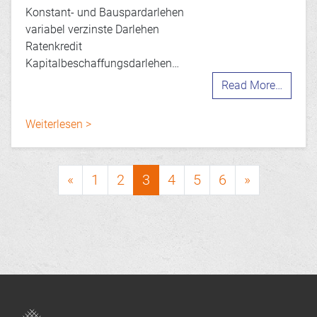
Konstant- und Bauspardarlehen
variabel verzinste Darlehen
Ratenkredit
Kapitalbeschaffungsdarlehen…
Read More…
Weiterlesen >
Posts navigation
«
1
2
3
4
5
6
»