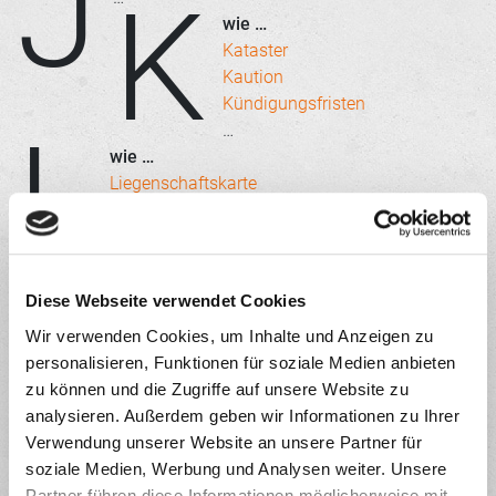
J
K
wie …
Kataster
Kaution
Kündigungsfristen
L
…
wie …
Liegenschaftskarte
Löschungsbewilligung
M
…
wie …
Maklervertrag
Diese Webseite verwendet Cookies
Mietkauf
Wir verwenden Cookies, um Inhalte und Anzeigen zu
Mietspiegel
personalisieren, Funktionen für soziale Medien anbieten
Miteigentumsanteil
zu können und die Zugriffe auf unsere Website zu
Muskelhypothek
N
analysieren. Außerdem geben wir Informationen zu Ihrer
…
Verwendung unserer Website an unsere Partner für
wie …
soziale Medien, Werbung und Analysen weiter. Unsere
Nebenkosten beim Immobilienkauf
Partner führen diese Informationen möglicherweise mit