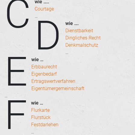
C
wie …..
Courtage
D
…
wie ….
Dienstbarkeit
Dingliches Recht
Denkmalschutz
E
…
wie …
Erbbaurecht
Eigenbedarf
Ertragswertverfahren
Eigentümergemeinschaft
F
…
wie …
Flurkarte
Flurstück
Festdarlehen
…