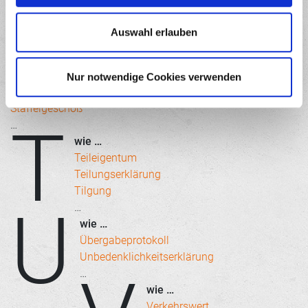
S
…
w
wie …
a
Auswahl erlauben
Sondereigentum
h
Sondernutzungsrecht
l
Sondertilgung
Nur notwendige Cookies verwenden
Spekulationssteuer
Staffelgeschoß
T
…
wie …
Teileigentum
Teilungserklärung
Tilgung
U
…
wie …
Übergabeprotokoll
Unbedenklichkeitserklärung
…
wie …
Verkehrswert