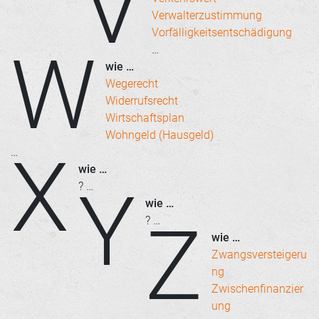
V
Verwalterzustimmung
Vorfälligkeitsentschädigung
W
…
wie …
Wegerecht
Widerrufsrecht
Wirtschaftsplan
Wohngeld (Hausgeld)
X
…
wie …
Y
? …
wie …
Z
? …
wie …
Zwangsversteigeru
ng
Zwischenfinanzier
ung